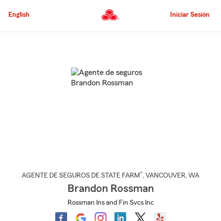
Pasar
al
English
Iniciar Sesión
contenido
principal
Comienzo
del
contenido
principal
®
AGENTE DE SEGUROS DE STATE FARM
,
VANCOUVER
, WA
Brandon Rossman
Rossman Ins and Fin Svcs Inc