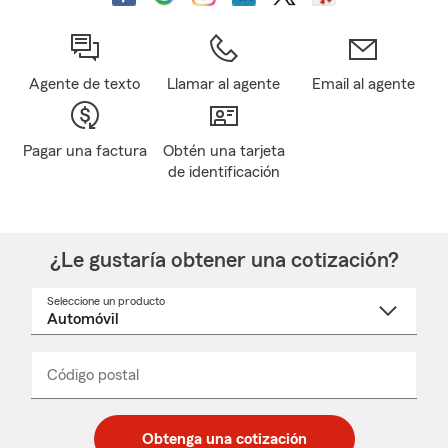
Agente de texto
Llamar al agente
Email al agente
Pagar una factura
Obtén una tarjeta
de identificación
¿Le gustaría obtener una cotización?
Seleccione un producto
Seleccione
un
nombre
de
producto
del
Código postal
Ingresa
Ingresa
_____
menú
un
un
desplegable
código
código
postal
postal
Obtenga una cotización
de
de