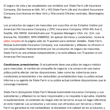
El seguro de vida y las anualidades son emitidos por State Farm Life Insurance
Company. (Sin licencia en MA, NY y WI) State Farm Life and Accident Assurance
Company (con licencia en New York y Wisconsin) Oficinas centrales, Bloomington,
Illinois.
Los productos de seguro de mascotas son suscritos en los Estados Unidos por
American Pet Insurance Company y ZPIC Insurance Company, 6100-4th Ave S,
Seattle, WA 98108. Administrado por Trupanion Managers USA, Inc. (CA: con
licencia No. 0G22803, NPN 9588590). Se aplican términos y condiciones, revise la
póliza completa
en la página web de Trupanion para obtener detalles. State Farm
Mutual Automobile Insurance Company, sus subsidiarias y afiliadas no ofrecen ni
son responsables financieramente por los productos de seguro de mascotas.
State Farm es una entidad independiente y no está afiliada con Trupanion ni con
American Pet Insurance.
Condiciones preexistentes:
Si actualmente tiene una póliza de seguro médico
para mascotas, el cambio de compañía de seguros o la compra de una nueva
póliza podría afectar ciertas disposiciones, tales como las coberturas para
condiciones preexistentes o los deducibles ya establecidos bajo su póliza actual.
Informe a su agente de State Farm si su póliza actual contiene disposiciones que le
convenga mantener.
State Farm (incluyendo State Farm Mutual Automobile Insurance Company y sus
subsidiarias y afiliadas) no se hace responsable y no respalda ni aprueba, implícita
ni explícitamente, el contenido de ningún sitio de terceros al que se haga referencia
en este material. Los productos y servicios son ofrecidos por terceros y State
Farm no garantiza la mercantabilidad, la idoneidad ni la calidad de los productos y