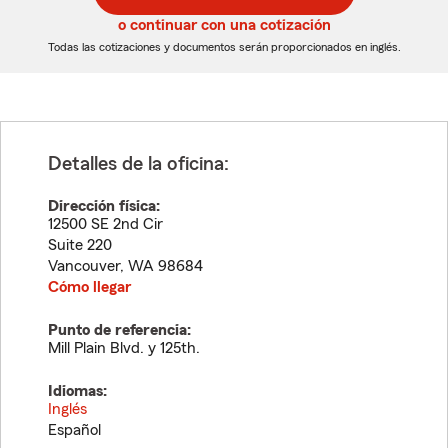
5
5
o continuar con una cotización
dígitos
dígitos
Todas las cotizaciones y documentos serán proporcionados en inglés.
Detalles de la oficina:
Dirección física:
12500 SE 2nd Cir
Suite 220
Vancouver
,
WA
98684
Cómo llegar
Punto de referencia:
Mill Plain Blvd. y 125th.
Idiomas:
Inglés
Español