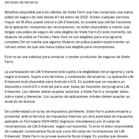
servicios de terceros.
Beneficio disponible para los clientes de State Farm que han comprado una nueva
póliza de seguro de vida desde el 1 de enero de 2022. Si bien cualquier persona
mayor de 18 años puede unirse a Life Enhanced, es posible que ciertas funciones
de la aplicación, incluyendo las recompensas, no estén disponibles a menos que
tengas una póliza de seguro de vida elegible de State Farm.En este momento, los
titulares de póliza en Florida y New York no son elegibles para el programa
completo.Ten en cuenta que algunos titulares de póliza pueden experimentar un
retraso antes de que una nueva póliza sea elegible para recompensas.
Esto no es una solicitud para comprar o vender productos de seguros de State
Farm.
La participación de Life Enhanced está sujeta a la elegibilidad del programa y varía
según el estado. Sujeto a los términos y condiciones del acuerdo. La aplicación Life
Enhanced está disponible para Android e iOS. Es posible que se requiera un
dispositivo móvil iOS o Android para usar todas las funciones del programa Life
Enhanced. Los clientes deben aceptar autorizar a State Farm a recopilar datos
sobre salud y bienestar. Los usuarios de aplicaciones móviles deben aceptar un
acuerdo de licencia.
De conformidad con la ley de impuestos pertinente, State Farm puede enviarte y
presentar ante el Servicio de Impuestos Internos y/u otra autoridad de impuestos
aplicable un Formulario 1099-MISC (ingresos misceláneos) por el canje de
recompensas de Life Enhanced, según corresponda. Tú eres el único responsable
de cualquier consecuencia fiscal que surja del canje de recompensas de Life
Enhanced. State Farm no provee asesoría fiscal ni legal. Es posible que desees